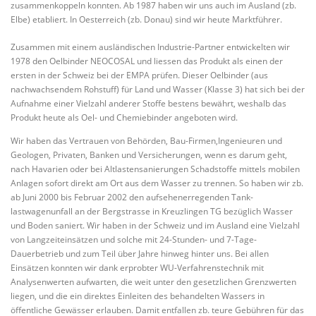
zusammenkoppeln konnten. Ab 1987 haben wir uns auch im Ausland (zb.
Elbe) etabliert. In Oesterreich (zb. Donau) sind wir heute Marktführer.
Zusammen mit einem ausländischen Industrie-Partner entwickelten wir
1978 den Oelbinder NEOCOSAL und liessen das Produkt als einen der
ersten in der Schweiz bei der EMPA prüfen. Dieser Oelbinder (aus
nachwachsendem Rohstuff) für Land und Wasser (Klasse 3) hat sich bei der
Aufnahme einer Vielzahl anderer Stoffe bestens bewährt, weshalb das
Produkt heute als Oel- und Chemiebinder angeboten wird.
Wir haben das Vertrauen von Behörden, Bau-Firmen,Ingenieuren und
Geologen, Privaten, Banken und Versicherungen, wenn es darum geht,
nach Havarien oder bei Altlastensanierungen Schadstoffe mittels mobilen
Anlagen sofort direkt am Ort aus dem Wasser zu trennen. So haben wir zb.
ab Juni 2000 bis Februar 2002 den aufsehenerregenden Tank-
lastwagenunfall an der Bergstrasse in Kreuzlingen TG bezüglich Wasser
und Boden saniert. Wir haben in der Schweiz und im Ausland eine Vielzahl
von Langzeiteinsätzen und solche mit 24-Stunden- und 7-Tage-
Dauerbetrieb und zum Teil über Jahre hinweg hinter uns. Bei allen
Einsätzen konnten wir dank erprobter WU-Verfahrenstechnik mit
Analysenwerten aufwarten, die weit unter den gesetzlichen Grenzwerten
liegen, und die ein direktes Einleiten des behandelten Wassers in
öffentliche Gewässer erlauben. Damit entfallen zb. teure Gebühren für das