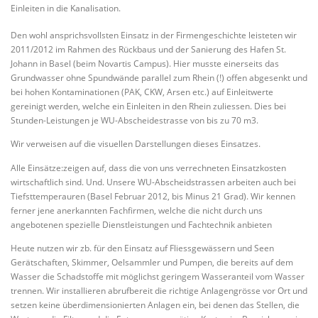
Einleiten in die Kanalisation.
Den wohl ansprichsvollsten Einsatz in der Firmengeschichte leisteten wir
2011/2012 im Rahmen des Rückbaus und der Sanierung des Hafen St.
Johann in Basel (beim Novartis Campus). Hier musste einerseits das
Grundwasser ohne Spundwände parallel zum Rhein (!) offen abgesenkt und
bei hohen Kontaminationen (PAK, CKW, Arsen etc.) auf Einleitwerte
gereinigt werden, welche ein Einleiten in den Rhein zuliessen. Dies bei
Stunden-Leistungen je WU-Abscheidestrasse von bis zu 70 m3.
Wir verweisen auf die visuellen Darstellungen dieses Einsatzes.
Alle Einsätze:zeigen auf, dass die von uns verrechneten Einsatzkosten
wirtschaftlich sind. Und. Unsere WU-Abscheidstrassen arbeiten auch bei
Tiefsttemperauren (Basel Februar 2012, bis Minus 21 Grad). Wir kennen
ferner jene anerkannten Fachfirmen, welche die nicht durch uns
angebotenen spezielle Dienstleistungen und Fachtechnik anbieten
Heute nutzen wir zb. für den Einsatz auf Fliessgewässern und Seen
Gerätschaften, Skimmer, Oelsammler und Pumpen, die bereits auf dem
Wasser die Schadstoffe mit möglichst geringem Wasseranteil vom Wasser
trennen. Wir installieren abrufbereit die richtige Anlagengrösse vor Ort und
setzen keine überdimensionierten Anlagen ein, bei denen das Stellen, die