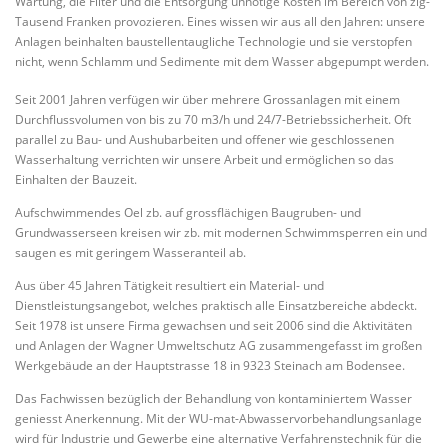
Wartung, die Filter und die Entsorgung unnötige Kosten im Bereich von zig-
Tausend Franken provozieren. Eines wissen wir aus all den Jahren: unsere
Anlagen beinhalten baustellentaugliche Technologie und sie verstopfen
nicht, wenn Schlamm und Sedimente mit dem Wasser abgepumpt werden.
Seit 2001 Jahren verfügen wir über mehrere Grossanlagen mit einem
Durchflussvolumen von bis zu 70 m3/h und 24/7-Betriebssicherheit. Oft
parallel zu Bau- und Aushubarbeiten und offener wie geschlossenen
Wasserhaltung verrichten wir unsere Arbeit und ermöglichen so das
Einhalten der Bauzeit.
Aufschwimmendes Oel zb. auf grossflächigen Baugruben- und
Grundwasserseen kreisen wir zb. mit modernen Schwimmsperren ein und
saugen es mit geringem Wasseranteil ab.
Aus über 45 Jahren Tätigkeit resultiert ein Material- und
Dienstleistungsangebot, welches praktisch alle Einsatzbereiche abdeckt.
Seit 1978 ist unsere Firma gewachsen und seit 2006 sind die Aktivitäten
und Anlagen der Wagner Umweltschutz AG zusammengefasst im großen
Werkgebäude an der Hauptstrasse 18 in 9323 Steinach am Bodensee.
Das Fachwissen bezüglich der Behandlung von kontaminiertem Wasser
geniesst Anerkennung. Mit der WU-mat-Abwasservorbehandlungsanlage
wird für Industrie und Gewerbe eine alternative Verfahrenstechnik für die