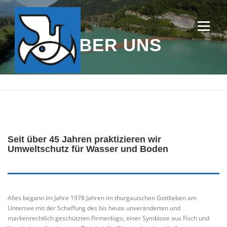
Zum
Inhalt
springen
Menü
ÜBER UNS
PRODUKTE
EINSÄTZE ÖLSPERREN
KONTAKT
ÜBER UNS
Seit über 45 Jahren praktizieren wir
Umweltschutz für Wasser und Boden
Alles begann im Jahre 1978 Jahren im thurgauischen Gottlieben am
Untersee mit der Schaffung des bis heute unveränderten und
markenrechtlich geschützten Firmenlogo, einer Symbiose aus Fisch und